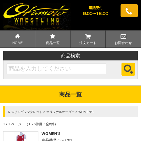
HOME
商品一覧
注文カート
お問合わせ
商品検索
商品一覧
レスリングシングレット > オリジナルオーダー > WOMEN'S
1 / 1 ページ （1～8件目 / 全8件）
WOMEN'S
商品番号:OL-0701