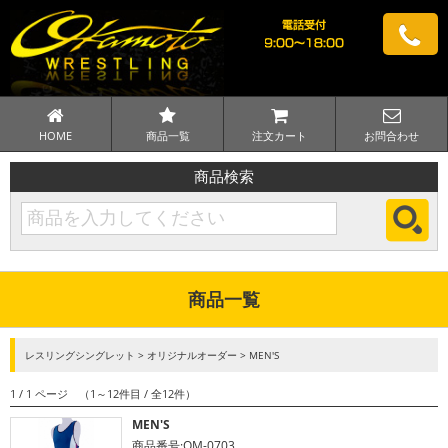
HOME
商品一覧
注文カート
お問合わせ
商品検索
商品一覧
レスリングシングレット > オリジナルオーダー > MEN'S
1 / 1 ページ （1～12件目 / 全12件）
MEN'S
商品番号:OM-0703