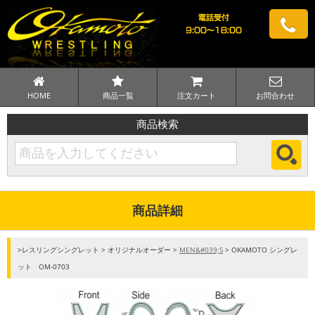
HOME
商品一覧
注文カート
お問合わせ
商品検索
商品詳細
>レスリングシングレット > オリジナルオーダー >
MEN&#039;S
> OKAMOTO シングレ
ット OM-0703